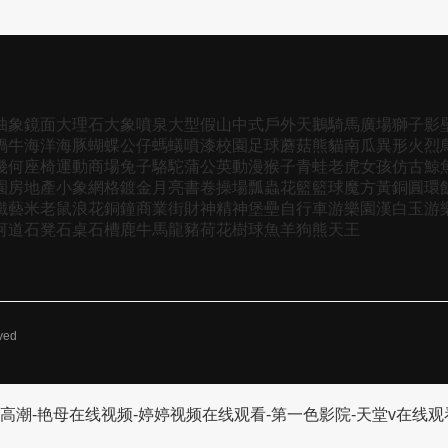
抽象
鏡面
大理石
大象
噴泉
大型
假山
中式
戶外
天鵝
騎馬
廣場
獅子
影
蝸牛
海洋
海豚
蝴蝶
公仔
螞蟻
噴漆
校園
足球
蘑菇
熊貓
南瓜
異形
火烈
幾何
座椅
運動
商場
兔子
駱駝
蒲公英
動漫
猴子
青蛙
老虎
女孩
仿古
鯨
園
房地產
小象
網格
鍍金
月亮
書卷
操場
瓢蟲
花籃
籃球
魔方
黃銅
圓環
鐵藝
米老鼠
浪花
銅鐘
商業街
財神
精神堡壘
自行車
游樂園
漢白玉
游
河道
石凳
石桌
石槽
鹿
牛
馬
龍
豬
荷花
樹
球
魚
羊
狗
熊
天王
rved
区高潮-艳母在线视频-婷婷视频在线观看-第一色影院-天堂v在线