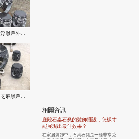
天然石雕空心創意浮雕戶外公園石桌石凳
休閑石桌石凳圓鼓芝麻黑戶外擺放家庭別墅裝飾
相關資訊
庭院石桌石凳的裝飾擺設，怎樣才
能展現出最佳效果？
在家居裝飾中，石桌石凳是一種非常受