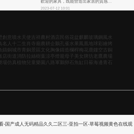
歡迎的家具，既能營造出家居的質感，
又能給人以溫暖安詳的感受。庭院石桌
2023-07-12 10:01
石凳的裝飾擺設，也是家居裝飾的重要
組成部分，能夠更好地提升家居空間的
美感。那么，庭院石桌石凳的裝飾擺
設，怎樣才能展現出最佳效果呢？
壁
創意
噴水
天使
吉祥
農村
酒店
民俗
花盆
麒麟
玻璃鋼
風水
鳥
名人
十二生肖
寺廟
農耕
企鵝
孔雀
水果
鳳凰
地球
彩繪
烤
魚
鑄銅
城市
青銅
景區
文化
胸像
鑄造
欄桿
梅花鹿
鏤空
古銅
飯店
街道
消防
拉絲
樹葉
涼亭
燈籠
母子
美女
牌坊
老鷹
農場
樂場
仿真植物
兒童樂園
八路軍
鵝卵石
魚缸
日晷
海邊
青石
观看-国产成人无码精品久久二区三-亚拍一区-草莓视频黄色在线观