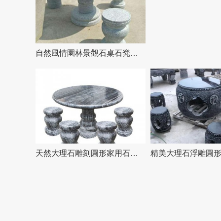
自然風情園林景觀石桌石凳雕塑
天然大理石雕刻圓形家用石桌石凳