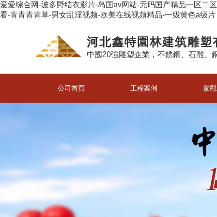
爱爱综合网-波多野结衣影片-岛国av网站-无码国产精品一区二
看-青青青青草-男女乱淫视频-欧美在线视频精品-一级黄色a级片
河北鑫特園林建筑雕塑
中國20強雕塑企業，不銹鋼、石雕、
公司首頁
工程案例
景觀