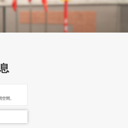
息
閑空間。