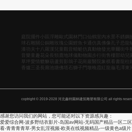
庭院
擺件
小區
浮雕
歐式
園林
門口
仙鶴
室內
水景
不銹鋼
球
石雕
關公
銅雕
玫瑰
公園
鯉魚
卡通
仿真
佛像
孔子
恐龍
漆
功夫
十八羅漢
兒童
觀音
蜻蜓
仿真動物
發光
華爾街牛
音樂
童趣
花朵
長頸鹿
地球儀
動物園
步行街
售樓部
幼兒
草坪
愛情
貔貅
葫蘆
剪影
鴿子
花崗巖
醫院
象棋
看書
龍柱
香爐
三圣
長廊
池塘
佛塔
石獅子
門墩
晚霞紅
龍龜
毛澤東
coptright © 2019-2028
河北鑫特園林建筑雕塑有限公司
all rights rese
感谢您访问我们的网站，您可能还对以下资源感兴趣：
爱爱综合网-波多野结衣影片-岛国av网站-无码国产精品一区二
看-青青青青草-男女乱淫视频-欧美在线视频精品-一级黄色a级片