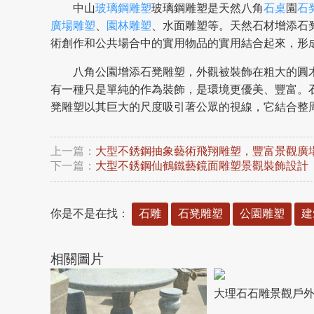
中山
玻璃鋼雕塑
玻璃鋼雕塑是天然八角
石桌
園
石
廣場雕塑
、
園林雕塑
、水面雕塑等。天然石材增添石
術創作和公共場合中的實用物品的實用結合起來，形
八角公園增添石凳雕塑，外觀被裝飾在粗大的圓
有一種只是單純的作為裝飾，是環境更優美、豐富。
凳雕塑以其巨大的尺度吸引著公眾的視線，它結合整
上一篇：
大型不銹鋼抽象藝術飛翔雕塑，豐富景觀廣
下一篇：
大型不銹鋼仙鶴鐵藝鏡面雕塑景觀裝飾設計
你是不是在找：
石雕
石凳雕塑
公園雕塑
建
相關圖片