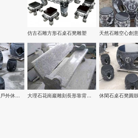
仿古石雕方形石桌石凳雕塑
精美大理石浮雕圓形戶外休閑石桌石凳
大理石花崗巖雕刻長形靠背石凳