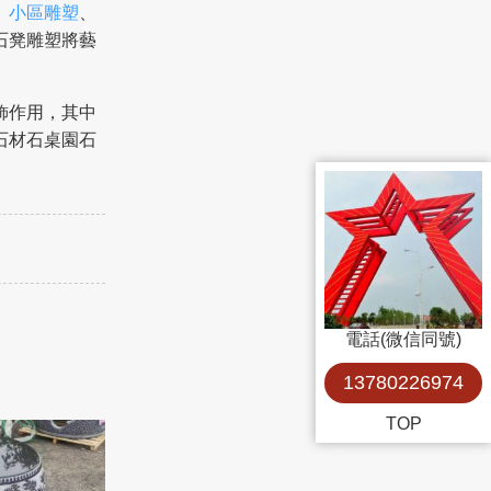
、
小區雕塑
、
石凳雕塑將藝
飾作用，其中
石材石桌園石
。
電話(微信同號)
13780226974
TOP