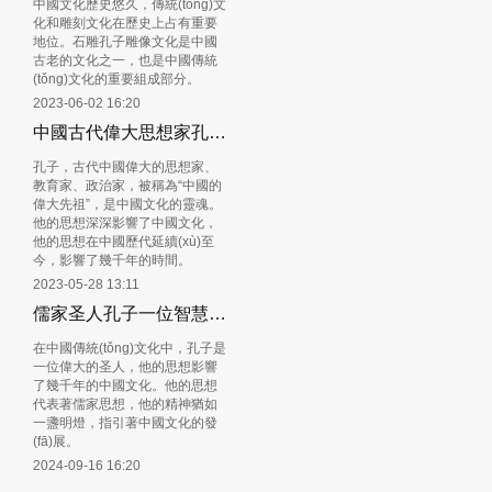
中國文化歷史悠久，傳統(tǒng)文
化和雕刻文化在歷史上占有重要
地位。石雕孔子雕像文化是中國
古老的文化之一，也是中國傳統
(tǒng)文化的重要組成部分。
2023-06-02 16:20
中國古代偉大思想家孔子的銅雕人物雕塑傳承偉大思想
孔子，古代中國偉大的思想家、
教育家、政治家，被稱為“中國的
偉大先祖”，是中國文化的靈魂。
他的思想深深影響了中國文化，
他的思想在中國歷代延續(xù)至
今，影響了幾千年的時間。
2023-05-28 13:11
儒家圣人孔子一位智慧和慈悲的傳奇人物
在中國傳統(tǒng)文化中，孔子是
一位偉大的圣人，他的思想影響
了幾千年的中國文化。他的思想
代表著儒家思想，他的精神猶如
一盞明燈，指引著中國文化的發
(fā)展。
2024-09-16 16:20