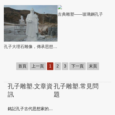
古典雕塑——玻璃鋼孔子
孔子大理石雕像，傳承思想教育
首頁
上一頁
1
2
3
下一頁
末頁
孔子雕塑.文章資
孔子雕塑.常見問
訊
題
銘記孔子古代思想家的偉大影響