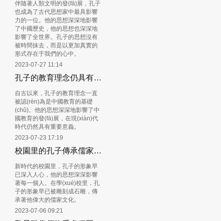
伴隨著人類文明的發(fā)展，孔子
也成為了古代思想家中最具影響
力的一位。他的思想深深地影響
了中國歷史，他的思想也深深地
影響了全世界。孔子的思想沒有
被時間抹去，而是以更加真實的
形式存在于我們的心中。
2023-07-27 11:14
孔子的教育理念仍具有重要意義
自古以來，孔子的教育理念一直
被認(rèn)為是中國教育的基礎
(chǔ)。他的思想深深地影響了中
國教育的發(fā)展，在現(xiàn)代
時代仍然具有重要意義。
2023-07-23 17:19
校園里的孔子傳承儒家文化的優(yōu)秀傳人
新時代的校園里，孔子的形象早
已深入人心，他的思想深深影響
著每一個人。在學(xué)校里，孔
子的形象早已被雕刻成石雕，傳
承著他偉大的儒家文化。
2023-07-06 09:21