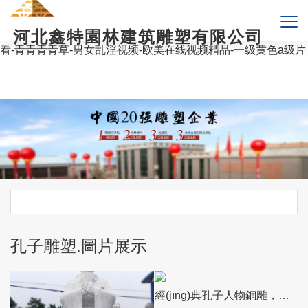
爱爱综合网-波多野结衣影片-岛国av网站-无码国产精品一区二区
高潮-艳母在线视频-婷婷视频在线观看-第一色影院-天堂v在线观
河北鑫特園林建筑雕塑有限公司
看-国产成人无码精品久久二区三-亚拍一区-草莓视频黄色在线观
看-青青青青草-男女乱淫视频-欧美在线视频精品-一级黄色a级片
孔子雕塑.圖片展示
經(jīng)典孔子人物銅雕，陪伴您的旅程