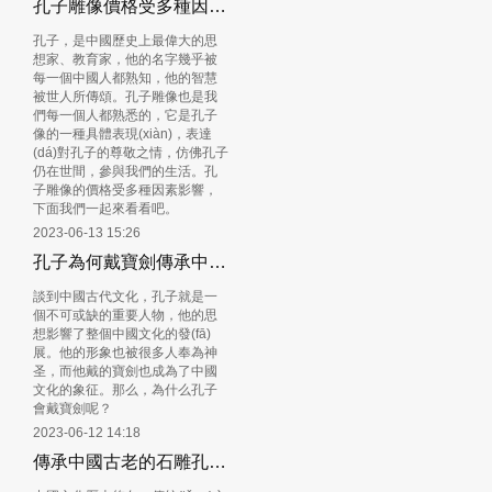
孔子雕像價格受多種因素影響
孔子，是中國歷史上最偉大的思
想家、教育家，他的名字幾乎被
每一個中國人都熟知，他的智慧
被世人所傳頌。孔子雕像也是我
們每一個人都熟悉的，它是孔子
像的一種具體表現(xiàn)，表達
(dá)對孔子的尊敬之情，仿佛孔子
仍在世間，參與我們的生活。孔
子雕像的價格受多種因素影響，
下面我們一起來看看吧。
2023-06-13 15:26
孔子為何戴寶劍傳承中華文化的象征
談到中國古代文化，孔子就是一
個不可或缺的重要人物，他的思
想影響了整個中國文化的發(fā)
展。他的形象也被很多人奉為神
圣，而他戴的寶劍也成為了中國
文化的象征。那么，為什么孔子
會戴寶劍呢？
2023-06-12 14:18
傳承中國古老的石雕孔子雕像文化