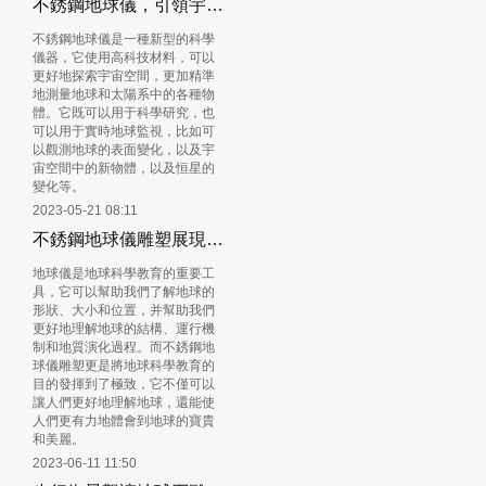
不銹鋼地球儀，引領宇宙探索新紀元
不銹鋼地球儀是一種新型的科學
儀器，它使用高科技材料，可以
更好地探索宇宙空間，更加精準
地測量地球和太陽系中的各種物
體。它既可以用于科學研究，也
可以用于實時地球監視，比如可
以觀測地球的表面變化，以及宇
宙空間中的新物體，以及恒星的
變化等。
2023-05-21 08:11
不銹鋼地球儀雕塑展現地球之美
地球儀是地球科學教育的重要工
具，它可以幫助我們了解地球的
形狀、大小和位置，并幫助我們
更好地理解地球的結構、運行機
制和地質演化過程。而不銹鋼地
球儀雕塑更是將地球科學教育的
目的發揮到了極致，它不僅可以
讓人們更好地理解地球，還能使
人們更有力地體會到地球的寶貴
和美麗。
2023-06-11 11:50