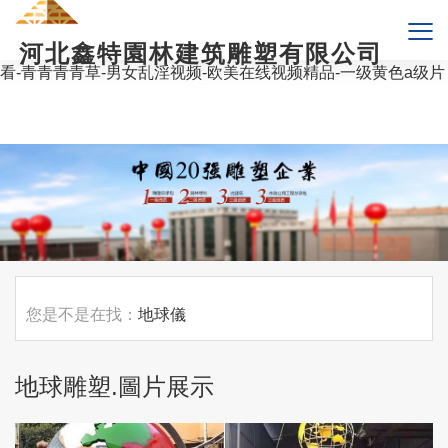
爱爱综合网-波多野结衣影片-岛国av网站-无码国产精品一区二区
高潮-艳母在线视频-婷婷视频在线观看-第一色影院-天堂v在线观
河北鑫特園林建筑雕塑有限公司
看-国产成人无码精品久久二区三-亚拍一区-草莓视频黄色在线观
看-青青青青草-男女乱淫视频-欧美在线视频精品-一级黄色a级片
您是不是在找：
地球儀
地球雕塑.圖片展示