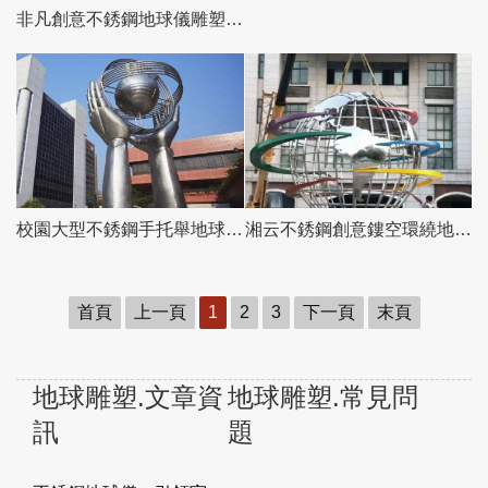
非凡創意不銹鋼地球儀雕塑——打造精美廣場
校園大型不銹鋼手托舉地球儀雕塑
湘云不銹鋼創意鏤空環繞地球儀雕塑
首頁
上一頁
1
2
3
下一頁
末頁
地球雕塑.文章資
地球雕塑.常見問
訊
題