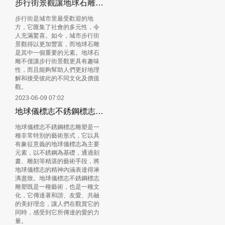
步行街景觀讓地球石雕拉近社會距離
步行街是城市里最受歡迎的地
方，它匯集了社會的多元性，令
人充滿驚喜。如今，城市步行街
景觀得以更加豐富，而地球石雕
是其中一個重要的元素。地球石
雕不僅讓步行街景觀更具有趣味
性，而且能夠幫助人們更好地理
解和接受彼此的不同文化及價值
觀。
2023-06-09 07:02
地球儀標志不銹鋼標志雕塑傳達和諧與愛的美好信息
地球儀標志不銹鋼標志雕塑是一
種非常特別的藝術形式，它以具
有象征意義的地球儀標志為主要
元素，以不銹鋼為基礎，通過刻
畫、雕刻等精湛的藝術手段，將
地球儀標志的精神內涵表達得淋
漓盡致。地球儀標志不銹鋼標志
雕塑既是一種藝術，也是一種文
化，它傳達著和諧、友愛、共融
的美好理念，讓人們在觀賞它的
同時，感受到它所傳達的愛的力
量。