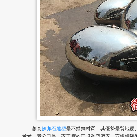
創意
鵝卵石雕塑
是不銹鋼材質，其優勢是質地硬
參考。我公司是一家工廠的正規雕塑廠家，不銹鋼鵝