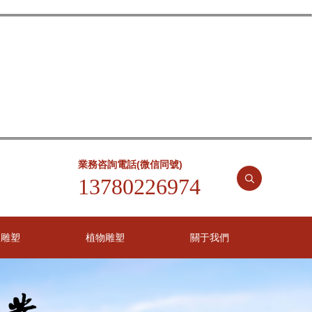
業務咨詢電話(微信同號)
13780226974
物雕塑
植物雕塑
關于我們