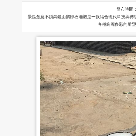
發布時間
景區創意不銹鋼鏡面鵝卵石雕塑是一款結合現代科技與傳
各種絢麗多彩的雕塑