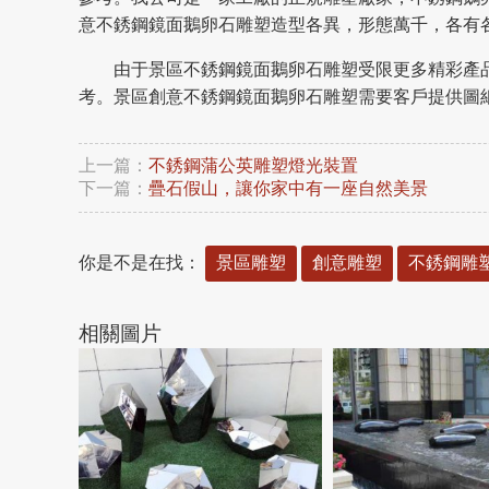
意不銹鋼鏡面鵝卵石雕塑造型各異，形態萬千，各有
由于景區不銹鋼鏡面鵝卵石雕塑受限更多精彩產
考。景區創意不銹鋼鏡面鵝卵石雕塑需要客戶提供圖
上一篇：
不銹鋼蒲公英雕塑燈光裝置
下一篇：
疊石假山，讓你家中有一座自然美景
你是不是在找：
景區雕塑
創意雕塑
不銹鋼雕
相關圖片