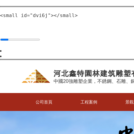
<small id="dvi6j"></small>
河北鑫特園林建筑雕塑
中國20強雕塑企業，不銹鋼、石雕、
公司首頁
工程案例
景觀