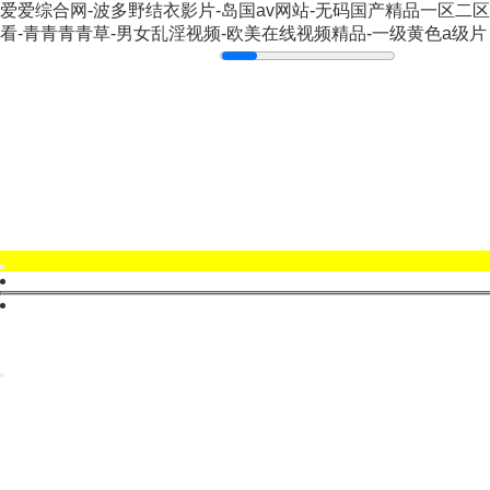
爱爱综合网-波多野结衣影片-岛国av网站-无码国产精品一区二
看-青青青青草-男女乱淫视频-欧美在线视频精品-一级黄色a级片