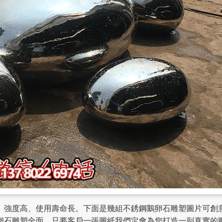
、強度高、使用壽命長。下面是幾組不銹鋼鵝卵石雕塑圖片可創
卵石雕塑全面，只要客戶一張圖紙我們定會為您打造一副真實的