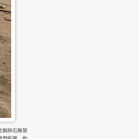
意鵝卵石雕塑
雕塑藍圖。創