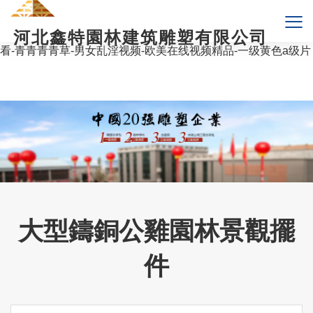
爱爱综合网-波多野结衣影片-岛国av网站-无码国产精品一区二区
高潮-艳母在线视频-婷婷视频在线观看-第一色影院-天堂v在线观
河北鑫特園林建筑雕塑有限公司
看-国产成人无码精品久久二区三-亚拍一区-草莓视频黄色在线观
看-青青青青草-男女乱淫视频-欧美在线视频精品-一级黄色a级片
大型鑄銅公雞園林景觀擺
件