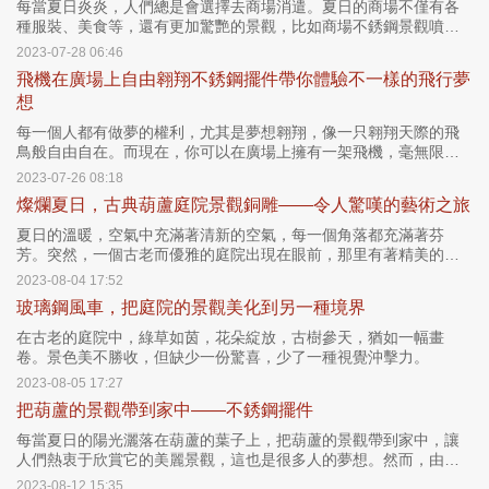
每當夏日炎炎，人們總是會選擇去商場消遣。夏日的商場不僅有各
種服裝、美食等，還有更加驚艷的景觀，比如商場不銹鋼景觀噴泉
雕塑。
2023-07-28 06:46
飛機在廣場上自由翱翔不銹鋼擺件帶你體驗不一樣的飛行夢
想
每一個人都有做夢的權利，尤其是夢想翱翔，像一只翱翔天際的飛
鳥般自由自在。而現在，你可以在廣場上擁有一架飛機，毫無限制
地縱情揮灑激情，體驗不一樣的飛行夢想。
2023-07-26 08:18
燦爛夏日，古典葫蘆庭院景觀銅雕——令人驚嘆的藝術之旅
夏日的溫暖，空氣中充滿著清新的空氣，每一個角落都充滿著芬
芳。突然，一個古老而優雅的庭院出現在眼前，那里有著精美的銅
雕，特別是那只葫蘆，洋溢著古典的氣息，令人驚嘆。
2023-08-04 17:52
玻璃鋼風車，把庭院的景觀美化到另一種境界
在古老的庭院中，綠草如茵，花朵綻放，古樹參天，猶如一幅畫
卷。景色美不勝收，但缺少一份驚喜，少了一種視覺沖擊力。
2023-08-05 17:27
把葫蘆的景觀帶到家中——不銹鋼擺件
每當夏日的陽光灑落在葫蘆的葉子上，把葫蘆的景觀帶到家中，讓
人們熱衷于欣賞它的美麗景觀，這也是很多人的夢想。然而，由于
現實的原因，很多人無法實現這一夢想。為此，不銹鋼擺件出現
2023-08-12 15:35