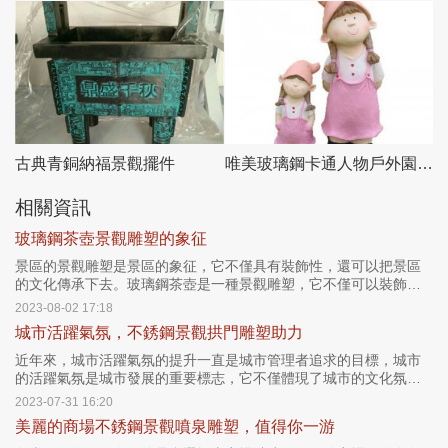
古典青銅納福景觀擺件
唯美玻璃鋼卡通人物戶外園林景觀擺件
相關資訊
玻璃鋼茶壺景觀雕塑的象征
景區的景觀雕塑是景區的象征，它不僅具有裝飾性，還可以把景區
的文化傳承下去。玻璃鋼茶壺是一種景觀雕塑，它不僅可以裝飾景
區，而且還可以傳達景區特有的文化內涵。
2023-08-02 17:18
城市活躍氣氛，不銹鋼景觀拱門雕塑助力
近年來，城市活躍氣氛的提升一直是城市管理者追求的目標，城市
的活躍氣氛是城市發展的重要標志，它不僅體現了城市的文化氛
圍，也反映了城市的經濟繁榮程度。因此，很多城市管理者致力于
2023-07-31 16:20
通過提高景觀環境來提升城市的活躍氣氛。
美麗的商場不銹鋼景觀噴泉雕塑，值得你一游