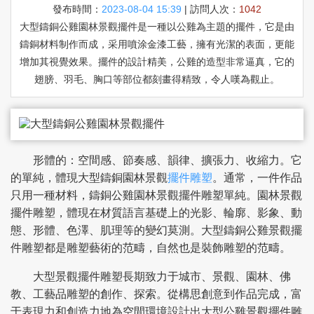
發布時間：
2023-08-04 15:39
| 訪問人次：
1042
大型鑄銅公雞園林景觀擺件是一種以公雞為主題的擺件，它是由
鑄銅材料制作而成，采用噴涂金漆工藝，擁有光潔的表面，更能
增加其視覺效果。擺件的設計精美，公雞的造型非常逼真，它的
翅膀、羽毛、胸口等部位都刻畫得精致，令人嘆為觀止。
形體的：空間感、節奏感、韻律、擴張力、收縮力。它
的單純，體現大型鑄銅園林景觀
擺件雕塑
。通常，一件作品
只用一種材料，鑄銅公雞園林景觀擺件雕塑單純。園林景觀
擺件雕塑，體現在材質語言基礎上的光影、輪廓、影象、動
態、形體、色澤、肌理等的變幻莫測。大型鑄銅公雞景觀擺
件雕塑都是雕塑藝術的范疇，自然也是裝飾雕塑的范疇。
大型景觀擺件雕塑長期致力于城市、景觀、園林、佛
教、工藝品雕塑的創作、探索。從構思創意到作品完成，富
于表現力和創造力地為空間環境設計出大型公雞景觀擺件雕