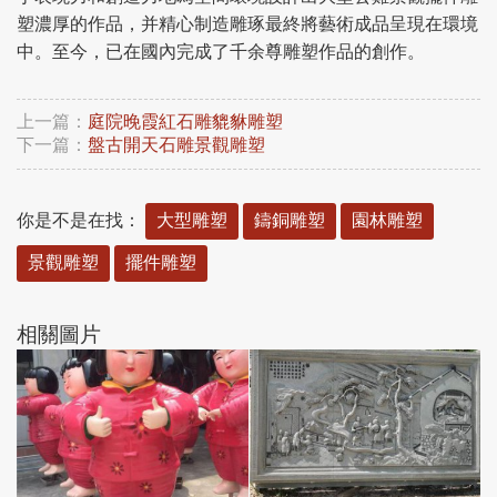
塑濃厚的作品，并精心制造雕琢最終將藝術成品呈現在環境
中。至今，已在國內完成了千余尊雕塑作品的創作。
上一篇：
庭院晚霞紅石雕貔貅雕塑
下一篇：
盤古開天石雕景觀雕塑
你是不是在找：
大型雕塑
鑄銅雕塑
園林雕塑
景觀雕塑
擺件雕塑
相關圖片