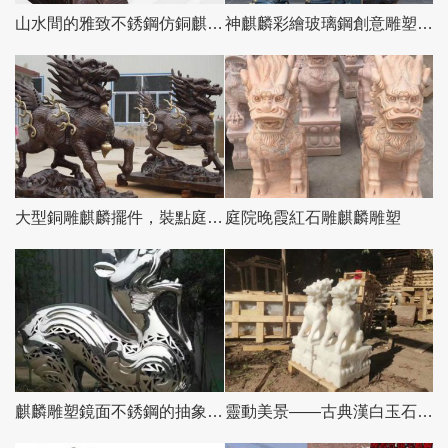
山水間的雅致不銹鋼仿銅麒麟雕塑
神麒麟彩繪玻璃鋼創意雕塑--精美的景區裝飾
大型銅雕麒麟擺件，裝點庭院門口別墅
庭院晚霞紅石雕麒麟雕塑
麒麟雕塑鏡面不銹鋼的抽象之美
靈動美景——古典漢白玉石雕麒麟雕塑