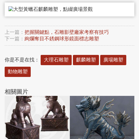
上一篇：
把握關鍵點，石雕影壁廠家考察有技巧
下一篇：
絢爛奪目不銹鋼球形鏡面標志雕塑
你是不是在找：
大理石雕塑
麒麟雕塑
廣場雕塑
動物雕塑
相關圖片