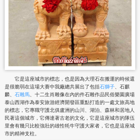
它是這座城市的標志，也是因為大理石在搬運的時候還
是很脆弱在這場大賽中我廠總共展出了包括
石獅子
、石麒
麟、
石雕馬
、十二生肖雕像在內的件石雕作品民俗樂園廣場
泰山西湖作為泰安旅游經濟開發區重點打造的一處文旅高地
的標志，它專職守護北俱盧洲的山川、湖泊、森林和居地人
民著這個城市，它傳達著古老的文化，它是這座城市的隊伍
里會有幾只比較強壯的雄性牦牛守護大家者，它也是這座城
市的精神支柱。