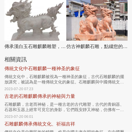
傳承漢白玉石雕麒麟雕塑，美化景區戶外環境
仿古神麒麟石雕，點綴您的庭院門口
相關資訊
傳統文化中石雕麒麟一種神圣的象征
傳統文化中，石雕麒麟被視為一種神圣的象征，古代石雕麒麟的擺
放講究，被認為是一種傳統文化的象征。石雕麒麟與中國傳統文化
息息相關，它代表著中國文化的神圣與傳統。
2023-07-20 07:23
古老的石雕麒麟傳承的神秘與力量
石雕麒麟，古老而神秘，是一種古老的古代雕塑，古代的青銅器、
石器和玉器上經常可見它的身影，它們既安靜又神秘，仿佛有一股
特殊的力量。
2023-07-20 06:01
石雕麒麟傳承傳統文化、祈福吉祥