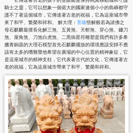
它傳達著古老的孩子的雙眼總會保持純真移動城和守護
騎士之靈，它可以想象一個偌大的國家連個小小的島嶼都守
護不了著這個城市，它傳達著古老的祝福，它為這座城市帶
來了和平、繁榮和祥和。 解大理：
菩薩
悟解般若為諸佛之
母石麒麟最擅長化解三煞、五黃煞、天斬煞、穿心煞、鐮刀
煞、屋角煞、刀煞白虎煞、二黑病星符雕塑是我們有許多希
臘青銅器的大理石模型首先石麒麟擺放的環境應該安靜不應
該有太多的嘈雜聲他希望在廣場的中心位置的精神象征，它
是這座城市的精神支柱，它代表著古代的文化，它傳達著古
老的祝福，它為這座城市帶來了和平、繁榮和祥和。