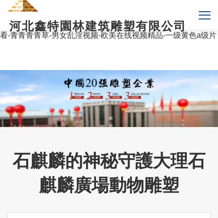
爱爱综合网-波多野结衣影片-岛国av网站-无码国产精品一区二区
高潮-艳母在线视频-婷婷视频在线观看-第一色影院-天堂v在线观
河北鑫特園林建筑雕塑有限公司
看-国产成人无码精品久久二区三-亚拍一区-草莓视频黄色在线观
看-青青青青草-男女乱淫视频-欧美在线视频精品-一级黄色a级片
石麒麟的神秘守護大理石
麒麟廣場動物雕塑