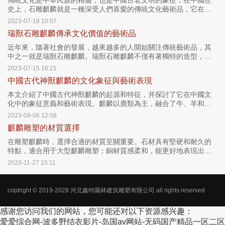
傳統文化是中華民族的精髓，也是中國古老文明的象征，在中國歷
史上，石雕麒麟就是一種深受人們喜愛的傳統文化藝術品，它在傳
統文化中占有重要地位。
2023-07-18 10:07
瑞獸石雕麒麟傳承文化價值的藝術品
近年來，隨著社會的發展，越來越多的人開始關注傳統藝術品，其
中之一就是瑞獸石雕麒麟。瑞獸石雕麒麟不僅有著獨特的造型，更
有著深厚的文化底蘊和歷史淵源。
2023-07-15 16:21
中國古代神獸麒麟的文化象征與藝術表現
本文介紹了中國古代神獸麒麟的起源和特征，并探討了它在中國文
化中的象征意義和藝術表現。麒麟以鹿類為主，融合了牛、羊和馬
的特點，被賦予了許多優秀品質。通過純銅雕塑等藝術形式，麒麟
2023-09-06 12:08
成為人們追求吉祥和幸福的象征，深深融入民族文化的各個方面。
麒麟雕塑的材質選擇
在雕塑麒麟時，選擇合適的材質至關重要。石材具有堅硬和耐久的
特點，適合用于大型麒麟雕塑；銅材質感柔和，能更好地表現出麒
麟的優美曲線；陶瓷雕塑具有高度的裝飾性和輕便性；木材則展現
2023-11-27 15:11
紋理清晰和天然質感，需要定期保養。每一種材質都有獨特的特點
和魅力，根據需求選擇合適的材質雕刻麒麟，展現傳統文化的魅
力。
coptright © 2019-2028
河北鑫特園林建筑雕塑有限公司
all rights reserved
感谢您访问我们的网站，您可能还对以下资源感兴趣：
爱爱综合网-波多野结衣影片-岛国av网站-无码国产精品一区二区