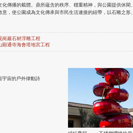
文化傳播的載體。鼎所蘊含的秩序、穩重精神，與公園提供休閑
敬意，使公園成為文化傳承與市民生活連接的紐帶，以石雕之形
花崗巖石材浮雕工程
山顯通寺海會塔地宮工程
面宇宙的戶外律動詩