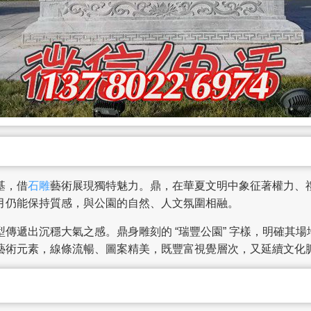
基，借
石雕
藝術展現獨特魅力。鼎，在華夏文明中象征著權力、
月仍能保持質感，與公園的自然、人文氛圍相融。
傳遞出沉穩大氣之感。鼎身雕刻的 “瑞豐公園” 字樣，明確其
藝術元素，線條流暢、圖案精美，既豐富視覺層次，又延續文化