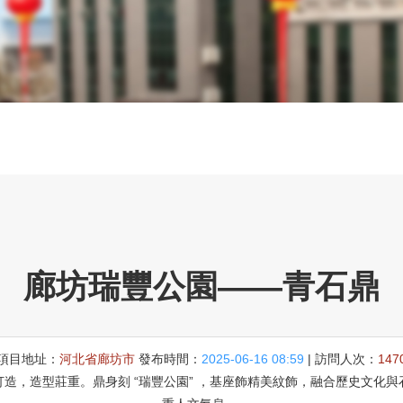
廊坊瑞豐公園——青石鼎
項目地址：
河北省廊坊市
發布時間：
2025-06-16 08:59
| 訪問人次：
147
造，造型莊重。鼎身刻 “瑞豐公園” ，基座飾精美紋飾，融合歷史文化