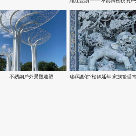
緋紅疊韻 —— 不銹鋼櫻桃的
—— 不銹鋼戶外景觀雕塑
瑞獅護佑?松鶴延年 家族繁盛