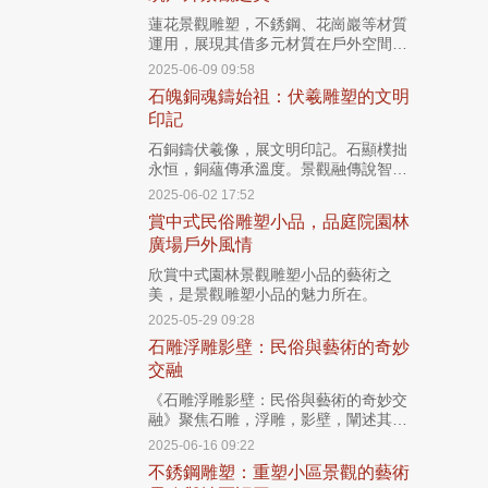
蓮花景觀雕塑，不銹鋼、花崗巖等材質
運用，展現其借多元材質在戶外空間詮
釋傳統與現代，傳遞文化情感，成為獨
2025-06-09 09:58
特藝術存在 。
石魄銅魂鑄始祖：伏羲雕塑的文明
印記
石銅鑄伏羲像，展文明印記。石顯樸拙
永恒，銅蘊傳承溫度。景觀融傳說智
慧，人像凝始祖神韻，立民族記憶。
2025-06-02 17:52
賞中式民俗雕塑小品，品庭院園林
廣場戶外風情
欣賞中式園林景觀雕塑小品的藝術之
美，是景觀雕塑小品的魅力所在。
2025-05-29 09:28
石雕浮雕影壁：民俗與藝術的奇妙
交融
《石雕浮雕影壁：民俗與藝術的奇妙交
融》聚焦石雕，浮雕，影壁，闡述其融
合民俗元素與技法，借影壁呈現民俗故
2025-06-16 09:22
事，重塑空間審美，見證文化融合，為
不銹鋼雕塑：重塑小區景觀的藝術
建筑文化發展提供樣本，展現藝術交融